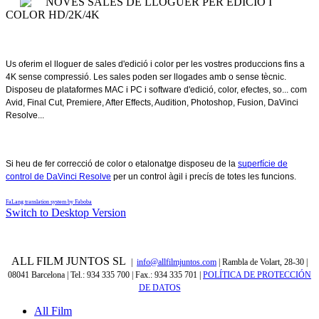
NOVES SALES DE LLOGUER PER EDICIÓ I
COLOR HD/2K/4K
Us oferim el lloguer de sales d'edició i color per les vostres produccions fins a
4K sense compressió. Les sales poden ser llogades amb o sense tècnic.
Disposeu de plataformes MAC i PC i software d'edició, color, efectes, so... com
Avid, Final Cut, Premiere, After Effects, Audition, Photoshop, Fusion, DaVinci
Resolve...
Si heu de fer correcció de color o etalonatge disposeu de la
superfície de
control de DaVinci Resolve
per un control àgil i precís de totes les funcions.
FaLang translation system by Faboba
Switch to Desktop Version
ALL FILM JUNTOS SL
|
info@allfilmjuntos.com
| Rambla de Volart, 28-30 |
08041 Barcelona | Tel.: 934 335 700 | Fax.: 934 335 701
|
POLÍTICA DE PROTECCIÓN
DE DATOS
All Film