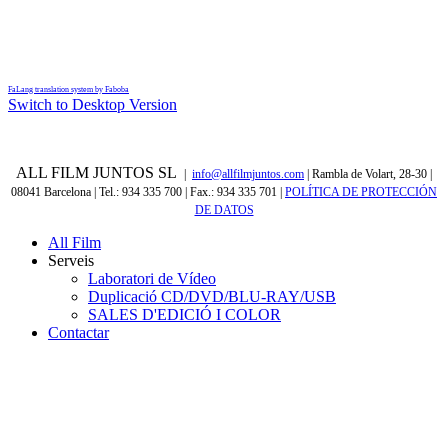
FaLang translation system by Faboba
Switch to Desktop Version
ALL FILM JUNTOS SL
|
info@allfilmjuntos.com
| Rambla de Volart, 28-30 |
08041 Barcelona | Tel.: 934 335 700 | Fax.: 934 335 701
|
POLÍTICA DE PROTECCIÓN
DE DATOS
All Film
Serveis
Laboratori de Vídeo
Duplicació CD/DVD/BLU-RAY/USB
SALES D'EDICIÓ I COLOR
Contactar