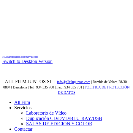
FaLang translation system by Faboba
Switch to Desktop Version
ALL FILM JUNTOS SL
|
info@allfilmjuntos.com
| Rambla de Volart, 28-30 |
08041 Barcelona | Tel.: 934 335 700 | Fax.: 934 335 701
|
POLÍTICA DE PROTECCIÓN
DE DATOS
All Film
Servicios
Laboratorio de Vídeo
Duplicación CD/DVD/BLU-RAY/USB
SALAS DE EDICIÓN Y COLOR
Contactar