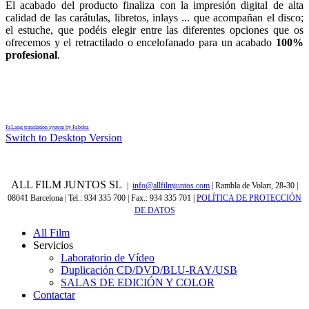
El acabado del producto finaliza con la impresión digital de alta
calidad de las carátulas, libretos, inlays ... que acompañan el disco;
el estuche, que podéis elegir entre las diferentes opciones que os
ofrecemos y el retractilado o encelofanado para un acabado
100%
profesional
.
FaLang translation system by Faboba
Switch to Desktop Version
ALL FILM JUNTOS SL
|
info@allfilmjuntos.com
| Rambla de Volart, 28-30 |
08041 Barcelona | Tel.: 934 335 700 | Fax.: 934 335 701
|
POLÍTICA DE PROTECCIÓN
DE DATOS
All Film
Servicios
Laboratorio de Vídeo
Duplicación CD/DVD/BLU-RAY/USB
SALAS DE EDICIÓN Y COLOR
Contactar