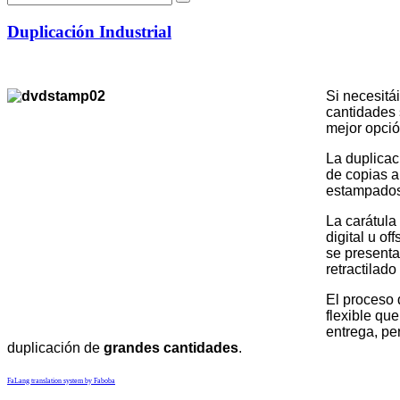
Duplicación Industrial
Si necesitá
cantidades 
mejor opció
La duplicac
de copias a
estampados 
La carátula
digital u of
se presenta
retractilad
El proceso 
flexible que
entrega, pe
duplicación de
grandes cantidades
.
FaLang translation system by Faboba