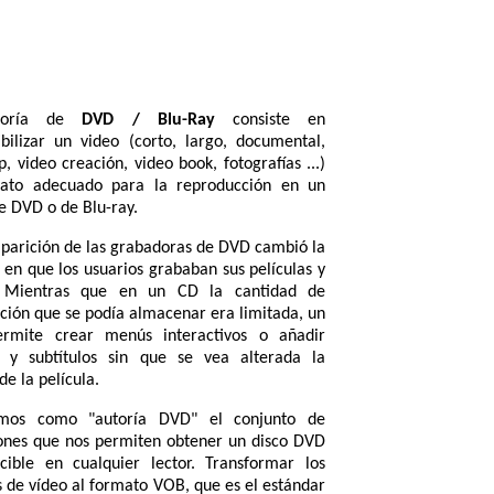
toría de
DVD / Blu-Ray
consiste en
bilizar un video (corto, largo, documental,
p, video creación, video book, fotografías ...)
mato adecuado para la reproducción en un
de DVD o de Blu-ray.
aparición de las grabadoras de DVD cambió la
en que los usuarios grababan sus películas y
. Mientras que en un CD la cantidad de
ción que se podía almacenar era limitada, un
rmite crear menús interactivos o añadir
 y subtítulos sin que se vea alterada la
de la película.
mos como "autoría DVD" el conjunto de
ones que nos permiten obtener un disco DVD
cible en cualquier lector. Transformar los
s de vídeo al formato VOB, que es el estándar