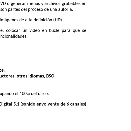
DVD o generar menús y archivos grabables en
 son partes del proceso de una autoría.
mágenes de alta definición (
HD
).
le, colocar un vídeo en bucle para que se
uncionalidades:
os.
ductores, otros idiomas, BSO.
upando el 100% del disco.
igital 5.1 (sonido envolvente de 6 canales)