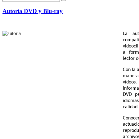
Autoría DVD y Blu-ray
La au
compati
videocli
al for
lector 
Con la 
manera 
vídeos
informa
DVD pe
idiomas
calidad 
Conoce
actuaci
reprodu
archivo