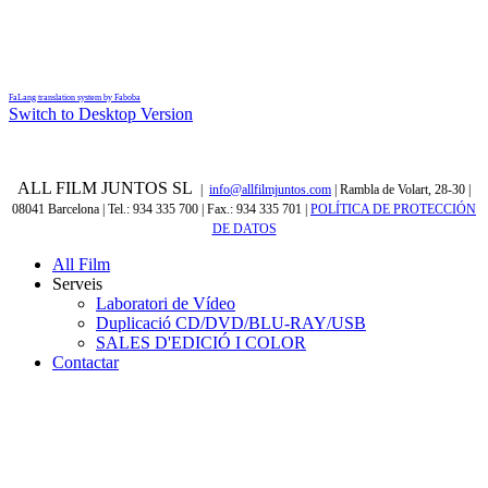
FaLang translation system by Faboba
Switch to Desktop Version
ALL FILM JUNTOS SL
|
info@allfilmjuntos.com
| Rambla de Volart, 28-30 |
08041 Barcelona | Tel.: 934 335 700 | Fax.: 934 335 701
|
POLÍTICA DE PROTECCIÓN
DE DATOS
All Film
Serveis
Laboratori de Vídeo
Duplicació CD/DVD/BLU-RAY/USB
SALES D'EDICIÓ I COLOR
Contactar