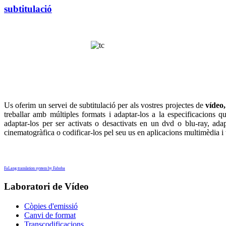
subtitulació
Us oferim un servei de subtitulació per als vostres projectes de
vídeo,
treballar amb múltiples formats i adaptar-los a la especificacions qu
adaptar-los per ser activats o desactivats en un dvd o blu-ray, ada
cinematogràfica o codificar-los pel seu us en aplicacions multimèdia i
FaLang translation system by Faboba
Laboratori de Vídeo
Còpies d'emissió
Canvi de format
Transcodificacions