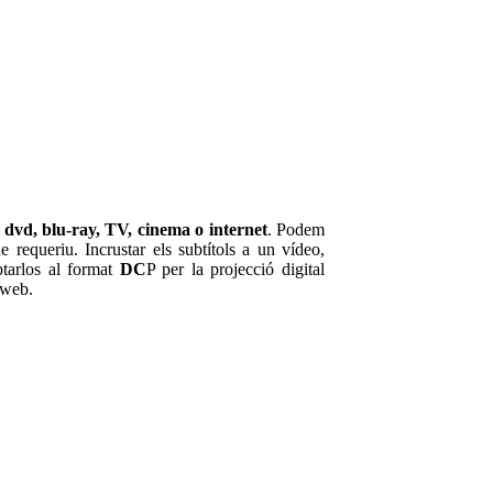
 dvd, blu-ray, TV, cinema o internet
. Podem
e requeriu. Incrustar els subtítols a un vídeo,
ptarlos al format
DC
P per la projecció digital
 web.