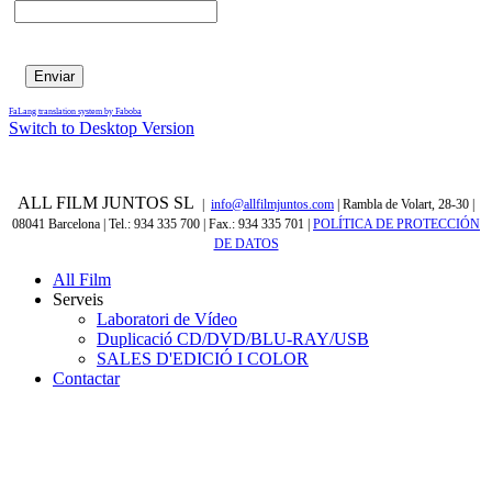
FaLang translation system by Faboba
Switch to Desktop Version
ALL FILM JUNTOS SL
|
info@allfilmjuntos.com
| Rambla de Volart, 28-30 |
08041 Barcelona | Tel.: 934 335 700 | Fax.: 934 335 701
|
POLÍTICA DE PROTECCIÓN
DE DATOS
All Film
Serveis
Laboratori de Vídeo
Duplicació CD/DVD/BLU-RAY/USB
SALES D'EDICIÓ I COLOR
Contactar