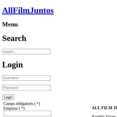
AllFilmJuntos
Menu
Search
Login
Camps obligatoris ( *)
ALL FILM J
Empresa
( *)
Rambla Volart,