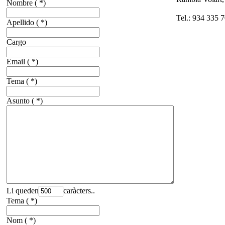
Nombre
( *)
Tel.: 934 335 7
Apellido
( *)
Cargo
Email
( *)
Tema
( *)
Asunto
( *)
Li queden
caràcters..
Tema
( *)
Nom
( *)