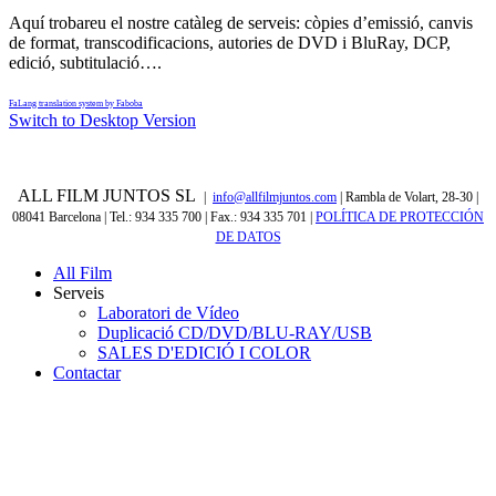
Aquí trobareu el nostre catàleg de serveis: còpies d’emissió, canvis
de format, transcodificacions, autories de DVD i BluRay, DCP,
edició, subtitulació….
FaLang translation system by Faboba
Switch to Desktop Version
ALL FILM JUNTOS SL
|
info@allfilmjuntos.com
| Rambla de Volart, 28-30 |
08041 Barcelona | Tel.: 934 335 700 | Fax.: 934 335 701
|
POLÍTICA DE PROTECCIÓN
DE DATOS
All Film
Serveis
Laboratori de Vídeo
Duplicació CD/DVD/BLU-RAY/USB
SALES D'EDICIÓ I COLOR
Contactar