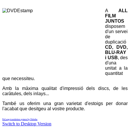
A
ALL
FILM
JUNTOS
disposem
d'un servei
de
duplicació
CD, DVD,
BLU-RAY
i USB
, des
d'una
unitat a la
quantitat
que necessiteu.
Amb la màxima qualitat d'impressió dels discs, de les
caràtules, dels inlays...
També us oferim una gran varietat d'estoigs per donar
l'acabat que desitgeu al vostre producte.
FaLang translation system by Faboba
Switch to Desktop Version