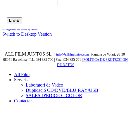
FaLang translation system by Faboba
Switch to Desktop Version
ALL FILM JUNTOS SL
|
info@allfilmjuntos.com
| Rambla de Volart, 28-30 |
08041 Barcelona | Tel.: 934 335 700 | Fax.: 934 335 701
|
POLÍTICA DE PROTECCIÓN
DE DATOS
All Film
Serveis
Laboratori de Vídeo
Duplicació CD/DVD/BLU-RAY/USB
SALES D'EDICIÓ I COLOR
Contactar