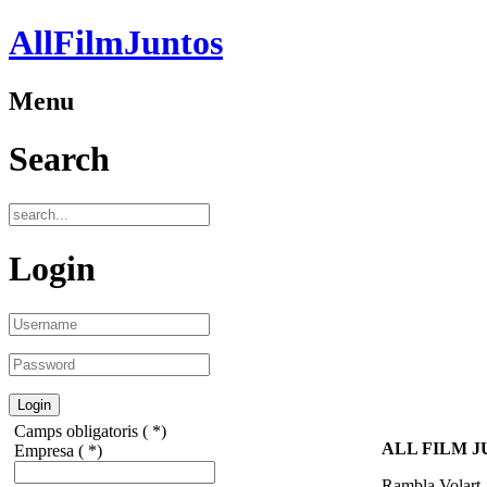
AllFilmJuntos
Menu
Search
Login
Camps obligatoris ( *)
ALL FILM J
Empresa
( *)
Rambla Volart,