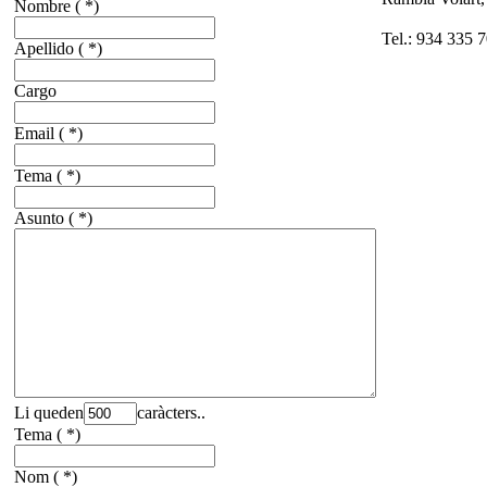
Nombre
( *)
Tel.: 934 335 7
Apellido
( *)
Cargo
Email
( *)
Tema
( *)
Asunto
( *)
Li queden
caràcters..
Tema
( *)
Nom
( *)